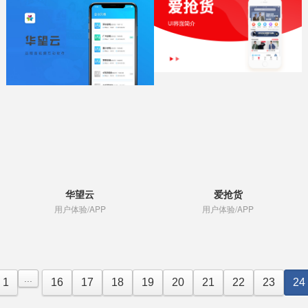
华望云
爱抢货
用户体验/APP
用户体验/APP
...
1
16
17
18
19
20
21
22
23
24